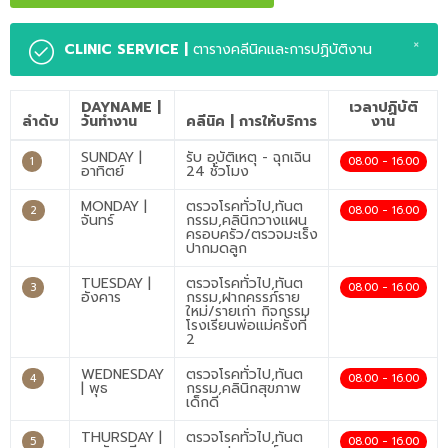
×
CLINIC SERVICE |
ตารางคลีนิคและการปฏิบัติงาน
DAYNAME |
เวลาปฏิบัติ
ลำดับ
วันทำงาน
คลีนิค | การให้บริการ
งาน
SUNDAY |
รับ อุบัติเหตุ - ฉุกเฉิน
1
08.00 - 16.00
อาทิตย์
24 ชั่วโมง
MONDAY |
ตรวจโรคทั่วไป,ทันต
2
08.00 - 16.00
จันทร์
กรรม,คลินิกวางแผน
ครอบครัว/ตรวจมะเร็ง
ปากมดลูก
TUESDAY |
ตรวจโรคทั่วไป,ทันต
3
08.00 - 16.00
อังคาร
กรรม,ฝากครรภ์ราย
ใหม่/รายเก่า กิจกรรม
โรงเรียนพ่อแม่ครั้งที่
2
WEDNESDAY
ตรวจโรคทั่วไป,ทันต
4
08.00 - 16.00
| พุธ
กรรม,คลินิกสุขภาพ
เด็กดี
THURSDAY |
ตรวจโรคทั่วไป,ทันต
5
08.00 - 16.00