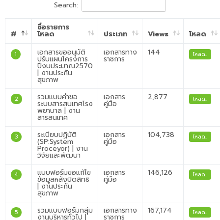
Search:
ชื่อรายการ
#
โหลด
ประเภท
Views
โหลด
เอกสารขออนุมัติ
เอกสารทาง
144
1
โหลด..
ปรับแผนโครงการ
ราชการ
ปีงบประมาณ2570
| งานประกัน
สุขภาพ
รวมแบบคำขอ
เอกสาร
2,877
2
โหลด..
ระบบสารสนเทศโรง
คู่มือ
พยาบาล | งาน
สารสนเทศ
ระเบียบปฏิบัติ
เอกสาร
104,738
3
โหลด..
(SP:System
คู่มือ
Proceyor) | งาน
วิจัยและพัฒนา
แบบฟอร์มขอแก้ไข
เอกสาร
146,126
4
โหลด..
ข้อมูลหลังปิดสิทธิ
คู่มือ
| งานประกัน
สุขภาพ
รวมแบบฟอร์มกลุ่ม
เอกสารทาง
167,174
5
โหลด..
งานบริหารทั่วไป |
ราชการ