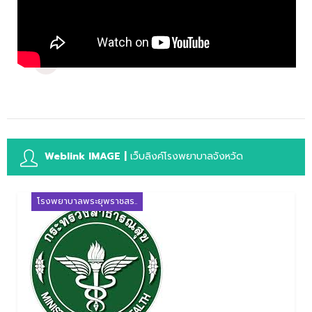
Weblink IMAGE |
เว็บลิงค์โรงพยาบาลจังหวัด
โรงพยาบาลพระยุพราชสร..