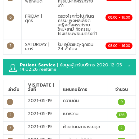
พฤหัสบดี
กรรม,ฝากครรภ์ราย
เก่า
FRIDAY |
ตรวจโรคทั่วไป,ทันต
6
08.00 - 16.00
ศุกร์
กรรม,ฟังผลเลือด
หญิงตั้งครรภ์ราย
ใหม่+สามี กิจกรรม
โรงเรียนพ่อแม่ครั้งที่1
SATURDAY |
รับ อุบัติเหตุ-ฉุกเฉิน
7
08.00 - 16.00
เสาร์
24 ชั่วโมง
×
Patient Service |
ข้อมูลผู้มารับบริการ 2020-12-05
14:02:28 realtime
VISITDATE |
ลำดับ
วันที่
แผนกบริการ
จำนวน
2021-05-19
ความดัน
1
9
2021-05-19
เบาหวาน
2
126
2021-05-19
ฝ่ายทันตสาธารณสุข
3
2