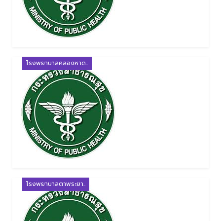
โรงพยาบาลคลองหาด..
โรงพยาบาลตาพระยา..