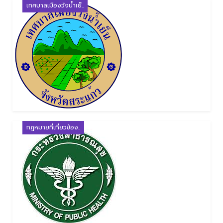
เทศบาลเมืองวังน้ำเย็..
กฎหมายที่เกี่ยวข้อง..