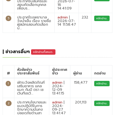
ประกาศรับสมัครและ
2026-07-
สอบคัดเลือกบุคคล
16
เพื่อบร...
14:41:09
ประกาศโรงพยาบาล
admin
|
232
5
คลิกอ่าน..
วังน้ำเย็น เรื่อง รายชื่อ
2026-07-
ผู้สมัครสอบคัดเลือก
14 11:58:47
บ...
| ข่าวสารอื่นๆ
คลิกอ่านทั้งหมด..
หัวข้อข่าว
ผู้ประกาศ
#
ประชาสัมพันธ์
ข่าว
ผู้อ่าน
กดอ่าน
เฝ้าระวังผลิตภัณฑ์
admin
|
158,477
1
คลิกอ่าน..
เสริมอาหาร แคล
2024-
แมก กัมมี ตรา เซ
12-09
เวินทีเซเวิ...
13:41:15
ประกาศนโยบายและ
admin
|
201,113
2
คลิกอ่าน..
แนวปฏิบัติในการ
2024-
รักษาความมั่นคง
09-27
ปลอดภัยด้านสา
13:41:47