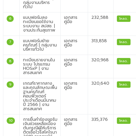
กลุ่มงานบริหาร
ทั่วไป
แบบฟอร์มลง
เอกสาร
232,588
6
โหลด..
ทะเบียนขอใช้งาน
คู่มือ
ระบบงาน สปสช. |
งานประกันสุขภาพ
แบบฟอร์มย้าย
เอกสาร
313,858
7
โหลด..
ครุภัณฑ์ | กลุ่มงาน
คู่มือ
บริหารทั่วไป
ทะเบียนรายงานใน
เอกสาร
320,968
8
โหลด..
ระบบ โปรแกรม
คู่มือ
HOSxP | งาน
สารสนเทศ
เกณฑ์ราคากลาง
เอกสาร
320,640
9
โหลด..
และคุณลักษณะพื้น
คู่มือ
ฐานครุภัณฑ์
คอมพิวเตอร์
ประจำเดือนมีนาคม
ปี 2566 | งาน
สารสนเทศ
การยื่นคำร้องขอรับ
เอกสาร
335,376
10
โหลด..
เงินช่วยเหลือเบื้อง
คู่มือ
ต้นกรณีผู้ให้บริการ
ติดเชื้อไวรัสโคโรนา