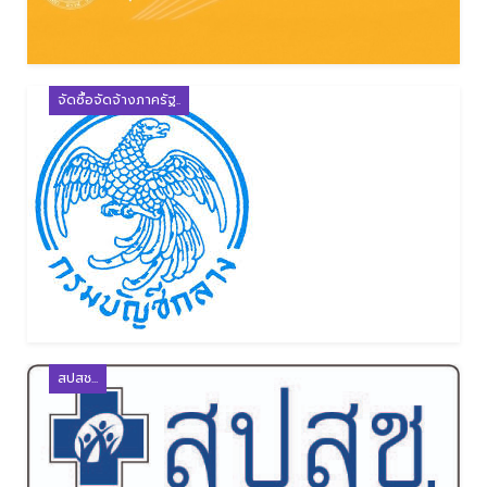
จัดซื้อจัดจ้างภาครัฐ..
สปสช...