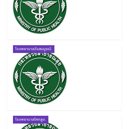
โรงพยาบาลวังสมบูรณ์..
โรงพยาบาลโคกสูง..